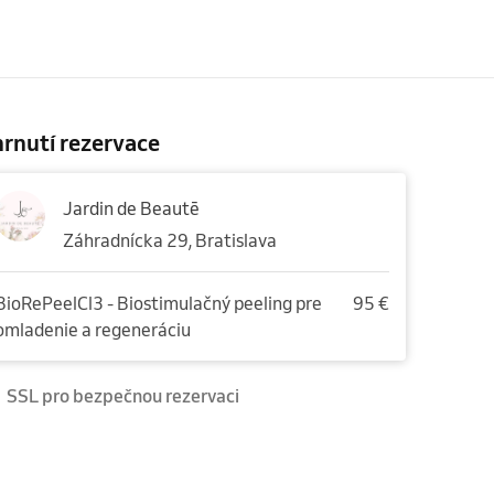
rnutí rezervace
Jardin de Beautē
Záhradnícka 29, Bratislava
BioRePeelCl3 - Biostimulačný peeling pre
95 €
omladenie a regeneráciu
SSL pro bezpečnou rezervaci