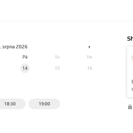
Sh
6. srpna 2026
Pá
So
Ne
14
15
16
18:30
19:00