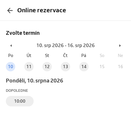
Online rezervace
Zvolte termín
10. srp 2026 - 16. srp 2026
Po
Út
St
Čt
Pá
So
Ne
10
11
12
13
14
15
16
pondělí, 10. srpna 2026
DOPOLEDNE
10:00