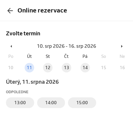
Online rezervace
Zvolte termín
10. srp 2026 - 16. srp 2026
Po
Út
St
Čt
Pá
So
Ne
10
11
12
13
14
15
16
úterý, 11. srpna 2026
ODPOLEDNE
13:00
14:00
15:00