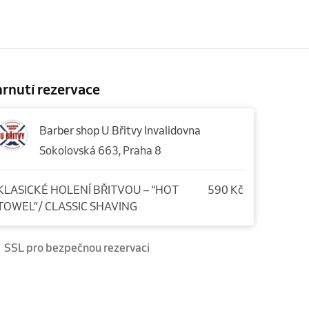
rnutí rezervace
Barber shop U Břitvy Invalidovna
Sokolovská 663, Praha 8
KLASICKÉ HOLENÍ BŘITVOU – “HOT
590 Kč
TOWEL”/ CLASSIC SHAVING
SSL pro bezpečnou rezervaci