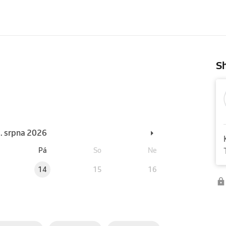
Sh
6. srpna 2026
Pá
So
Ne
14
15
16