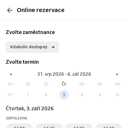
Online rezervace
Zvolte zaměstnance
Kdokoliv dostupný
Zvolte termín
31. srp 2026 - 6. zář 2026
Po
Út
St
Čt
Pá
So
Ne
31
1
2
3
4
5
6
čtvrtek, 3. září 2026
ODPOLEDNE