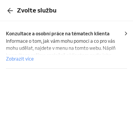
Zvolte službu
Konzultace a osobní práce na tématech klienta
Informace o tom, jak vám mohu pomoci a co pro vás 
mohu udělat, najdete v menu na tomto webu. Náplň 
konzultace určíme společně s klientem podle jeho 
Zobrazit více
specifických požadavků a potřeb. Práce se odehrává 
na dálku i při osobním setkání.