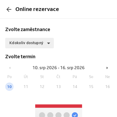
Online rezervace
Zvolte zaměstnance
Kdokoliv dostupný
Zvolte termín
10. srp 2026 - 16. srp 2026
Po
Út
St
Čt
Pá
So
Ne
10
11
12
13
14
15
16