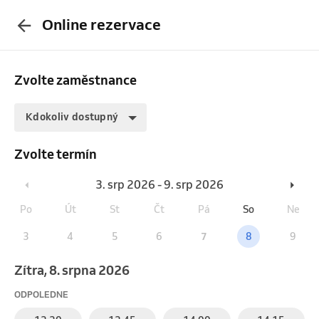
Online rezervace
Zvolte zaměstnance
Kdokoliv dostupný
Zvolte termín
3. srp 2026 - 9. srp 2026
Po
Út
St
Čt
Pá
So
Ne
3
4
5
6
7
8
9
Zítra, 8. srpna 2026
ODPOLEDNE