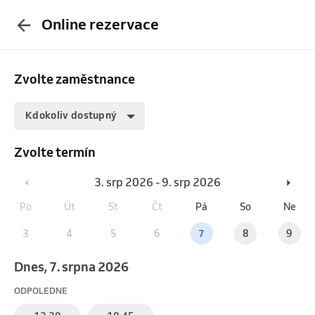
Online rezervace
Zvolte zaměstnance
Kdokoliv dostupný
Zvolte termín
3. srp 2026 - 9. srp 2026
Po
Út
St
Čt
Pá
So
Ne
3
4
5
6
7
8
9
Dnes, 7. srpna 2026
ODPOLEDNE