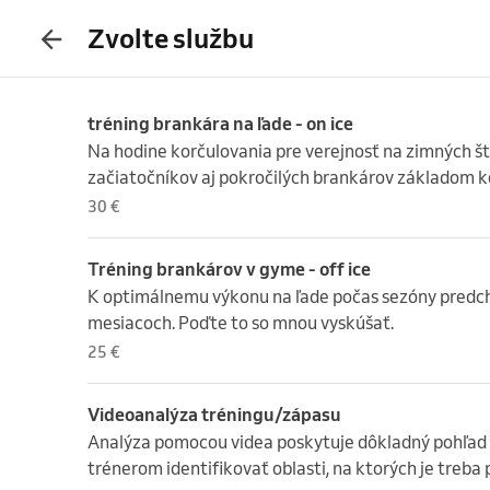
Zvolte službu
tréning brankára na ľade - on ice
Na hodine korčulovania pre verejnosť na zimných št
začiatočníkov aj pokročilých brankárov základom k
30 €
Tréning brankárov v gyme - off ice
K optimálnemu výkonu na ľade počas sezóny predchá
mesiacoch. Poďte to so mnou vyskúšať.
25 €
Videoanalýza tréningu/zápasu
Analýza pomocou videa poskytuje dôkladný pohľad 
trénerom identifikovať oblasti, na ktorých je treba p