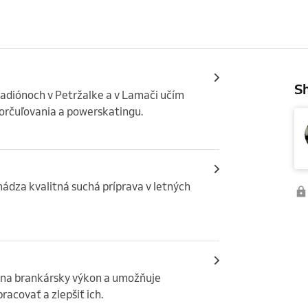
Sh
adiónoch v Petržalke a v Lamači učím 
orčuľovania a powerskatingu.
dza kvalitná suchá príprava v letných 
na brankársky výkon a umožňuje 
racovať a zlepšiť ich.