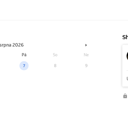
Sh
. srpna 2026
Pá
So
Ne
7
8
9