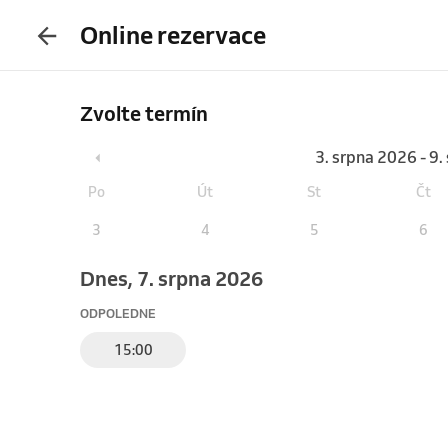
Online rezervace
Zvolte termín
3. srpna 2026 - 9
Po
Út
St
Čt
3
4
5
6
Dnes, 7. srpna 2026
ODPOLEDNE
15:00