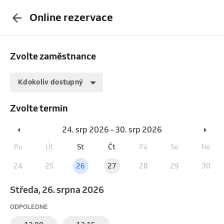
Online rezervace
Zvolte zaměstnance
Kdokoliv dostupný
Zvolte termín
24. srp 2026 - 30. srp 2026
Po
Út
St
Čt
Pá
So
Ne
24
25
26
27
28
29
30
středa, 26. srpna 2026
ODPOLEDNE