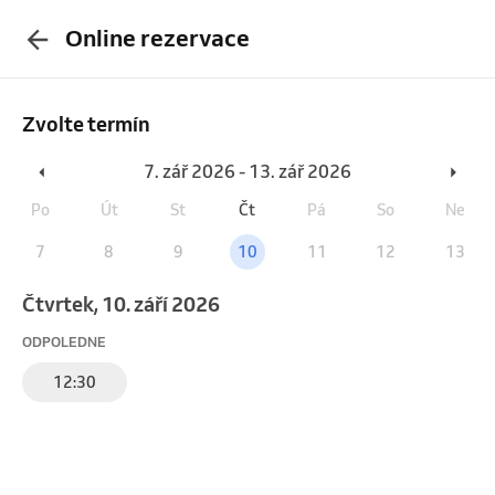
Online rezervace
Zvolte termín
7. zář 2026 - 13. zář 2026
Po
Út
St
Čt
Pá
So
Ne
7
8
9
10
11
12
13
čtvrtek, 10. září 2026
ODPOLEDNE
12:30