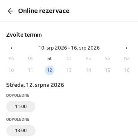
Online rezervace
Zvolte termín
10. srp 2026 - 16. srp 2026
Po
Út
St
Čt
Pá
So
Ne
10
11
12
13
14
15
16
středa, 12. srpna 2026
DOPOLEDNE
11:00
ODPOLEDNE
13:00