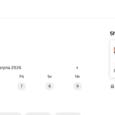
Sh
. srpna 2026
Pá
So
Ne
7
8
9