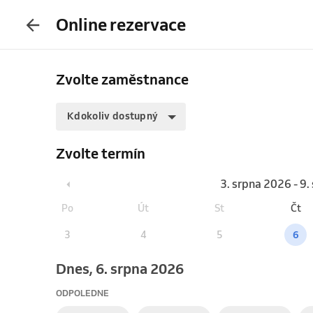
Online rezervace
Zvolte zaměstnance
Kdokoliv dostupný
Zvolte termín
3. srpna 2026 - 9
Po
Út
St
Čt
3
4
5
6
Dnes, 6. srpna 2026
ODPOLEDNE