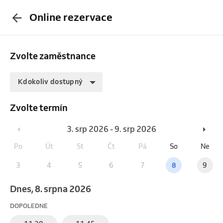
Online rezervace
Zvolte zaměstnance
Kdokoliv dostupný
Zvolte termín
3. srp 2026 - 9. srp 2026
Po
Út
St
Čt
Pá
So
Ne
3
4
5
6
7
8
9
Dnes, 8. srpna 2026
DOPOLEDNE