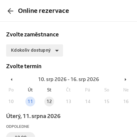
Online rezervace
Zvolte zaměstnance
Kdokoliv dostupný
Zvolte termín
10. srp 2026 - 16. srp 2026
Po
Út
St
Čt
Pá
So
Ne
10
11
12
13
14
15
16
úterý, 11. srpna 2026
ODPOLEDNE