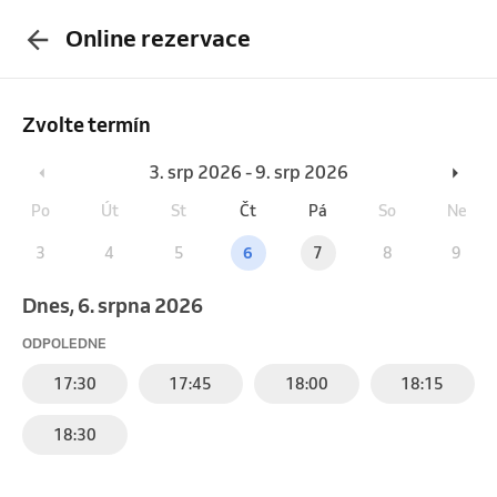
Online rezervace
Zvolte termín
3. srp 2026 - 9. srp 2026
Po
Út
St
Čt
Pá
So
Ne
3
4
5
6
7
8
9
Dnes, 6. srpna 2026
ODPOLEDNE
17:30
17:45
18:00
18:15
18:30