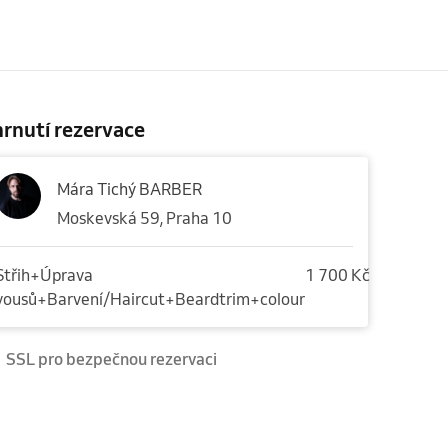
rnutí rezervace
Mára Tichý BARBER
Moskevská 59, Praha 10
Střih+Úprava
1 700 Kč
vousů+Barvení/Haircut+Beardtrim+colour
SSL pro bezpečnou rezervaci