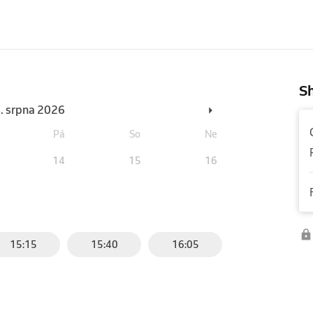
Sh
6. srpna 2026
Pá
So
Ne
14
15
16
15:15
15:40
16:05