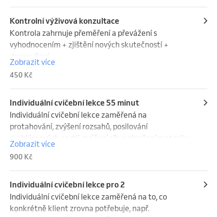
vyřešení konkrétních problémových ukazatelů.
a dosažení těch nejlepších výsledků pro Vás.
metabolický věk (opotřebování těla a orgánů)

hmotnost minerálů v kostech – ukazuje nosnost 
Kontrolní výživová konzultace
kostry a riziko osteoporózy

Kontrola zahrnuje přeměření a převážení s 
a dalších ukazatelů, jako svalová hmota, fyzická 
vyhodnocením + zjištění nových skutečností + 
kondice, metabolický věk a bazální metabolismus.

doporučení.
Zobrazit více
+ vyhodnocení těchto ukazatelů a výstup v pdf.
450 Kč
Individuální cvičební lekce 55 minut
Individuální cvičební lekce zaměřená na  
protahování, zvýšení rozsahů, posilování 
problémových partií, zvýšení síly a zlepšení motoriky.
Zobrazit více
900 Kč
Individuální cvičební lekce pro 2
Individuální cvičební lekce zaměřená na to, co 
konkrétně klient zrovna potřebuje, např. 