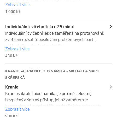
protahování, zvýšení rozsahů, posilování 
Zobrazit více
problémových partií, zvýšení síly a zlepšení 
1 000 Kč
motoriky...
Individuální cvičební lekce 25 minut
Individuální cvičební lekce zaměřená na protahování, 
zvětšení rozsahů, posilování problémových partií, 
zvýšení síly a zlepšení motoriky.
Zobrazit více
450 Kč
KRANIOSAKRÁLNÍ BIODYNAMIKA - MICHAELA MARIE
SKŘEPSKÁ
Kranio
Kraniosakrální biodinamika je pro mě celostní, 
bezpečný a šetrný přístup, jehož záměrem je 
harmonizovat systém těla, podpořit jeho schopnost 
Zobrazit více
regenerace a směřovat celý proces ke zdraví a 
900 Kč