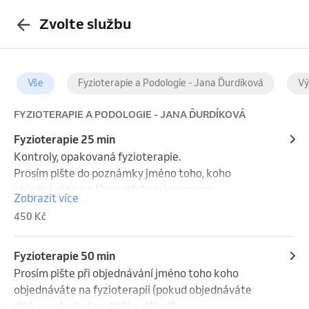
Zvolte službu
Vše
Fyzioterapie a Podologie - Jana Ďurdíková
Vý
FYZIOTERAPIE A PODOLOGIE - JANA ĎURDÍKOVÁ
Fyzioterapie 25 min
Kontroly, opakovaná fyzioterapie.

Prosím pište do poznámky jméno toho, koho 
objednáváte a s čím potřebujete pomoci.

Zobrazit více
Děkuji
450 Kč
Fyzioterapie 50 min
Prosím pište při objednávání jméno toho koho 
objednáváte na fyzioterapii (pokud objednáváte 
dítě, prosím jméno dítěte, děkuji)