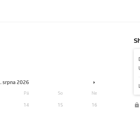
Sh
6. srpna 2026
Pá
So
Ne
14
15
16