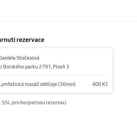
rnutí rezervace
Daniela Stočesová
U Borského parku 2791, Plzeň 3
Lymfatická masáž obličeje (30min)
400 Kč
SSL pro bezpečnou rezervaci