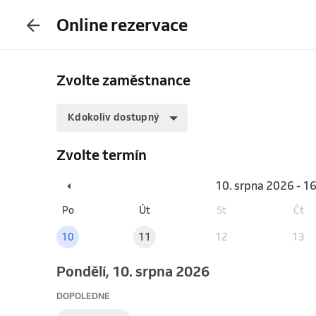
Online rezervace
Zvolte zaměstnance
Kdokoliv dostupný
Zvolte termín
10. srpna 2026 - 1
Po
Út
St
Čt
10
11
12
13
pondělí, 10. srpna 2026
DOPOLEDNE