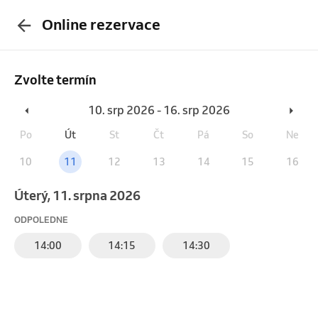
Online rezervace
Zvolte termín
10. srp 2026 - 16. srp 2026
Po
Út
St
Čt
Pá
So
Ne
10
11
12
13
14
15
16
úterý, 11. srpna 2026
ODPOLEDNE
14:00
14:15
14:30