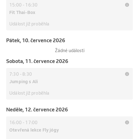
15:00
-
16:30
Fit Thai-Box
Událost již proběhla
pátek, 10. července 2026
Žádné události
sobota, 11. července 2026
7:30
-
8:30
Jumping s Ali
Událost již proběhla
neděle, 12. července 2026
16:00
-
17:00
Otevřená lekce Fly jógy