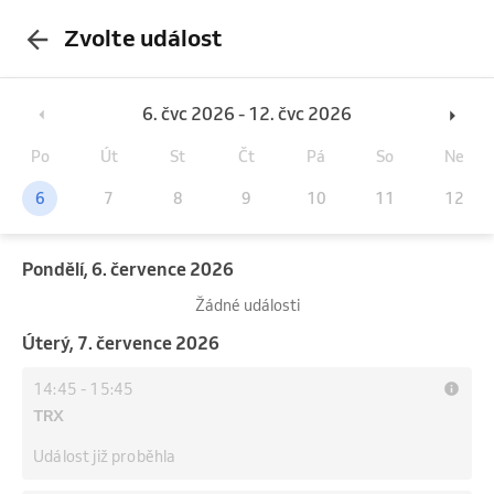
Zvolte událost
6. čvc 2026 - 12. čvc 2026
Po
Út
St
Čt
Pá
So
Ne
6
7
8
9
10
11
12
pondělí, 6. července 2026
Žádné události
úterý, 7. července 2026
14:45
-
15:45
TRX
Událost již proběhla