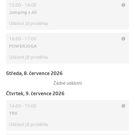
15:00
-
16:00
Jumping s Ali
Událost již proběhla
16:00
-
17:00
POWERJOGA
Událost již proběhla
středa, 8. července 2026
Žádné události
čtvrtek, 9. července 2026
14:00
-
15:00
TRX
Událost již proběhla