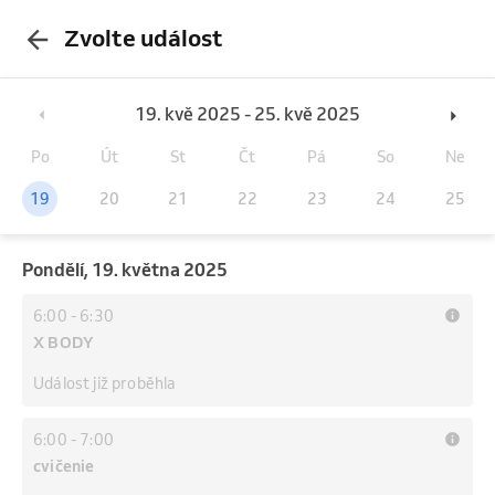
Zvolte událost
19. kvě 2025 - 25. kvě 2025
Po
Út
St
Čt
Pá
So
Ne
19
20
21
22
23
24
25
pondělí, 19. května 2025
6:00
-
6:30
X BODY
Událost již proběhla
6:00
-
7:00
cvičenie