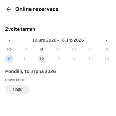
Online rezervace
Zvolte termín
10. srp 2026 - 16. srp 2026
Po
Út
St
Čt
Pá
So
Ne
10
11
12
13
14
15
16
pondělí, 10. srpna 2026
ODPOLEDNE
12:00