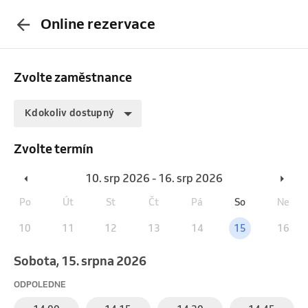
Online rezervace
Zvolte zaměstnance
Kdokoliv dostupný
Zvolte termín
10. srp 2026 - 16. srp 2026
Po
Út
St
Čt
Pá
So
Ne
10
11
12
13
14
15
16
sobota, 15. srpna 2026
ODPOLEDNE