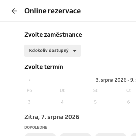
Online rezervace
Zvolte zaměstnance
Kdokoliv dostupný
Zvolte termín
3. srpna 2026 - 9
Po
Út
St
Čt
3
4
5
6
Zítra, 7. srpna 2026
DOPOLEDNE