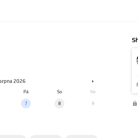
Sh
. srpna 2026
Pá
So
Ne
7
8
9