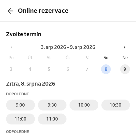
Online rezervace
Zvolte termín
3. srp 2026 - 9. srp 2026
Po
Út
St
Čt
Pá
So
Ne
3
4
5
6
7
8
9
Zítra, 8. srpna 2026
DOPOLEDNE
9:00
9:30
10:00
10:30
11:00
11:30
ODPOLEDNE