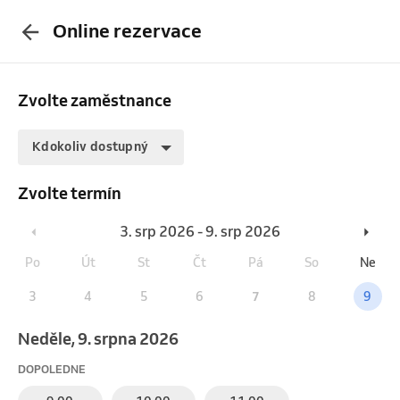
Online rezervace
Zvolte zaměstnance
Kdokoliv dostupný
Zvolte termín
3. srp 2026 - 9. srp 2026
Po
Út
St
Čt
Pá
So
Ne
3
4
5
6
7
8
9
neděle, 9. srpna 2026
DOPOLEDNE