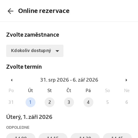
Online rezervace
Zvolte zaměstnance
Kdokoliv dostupný
Zvolte termín
31. srp 2026 - 6. zář 2026
Po
Út
St
Čt
Pá
So
Ne
31
1
2
3
4
5
6
úterý, 1. září 2026
ODPOLEDNE