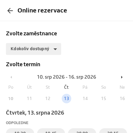
Online rezervace
Zvolte zaměstnance
Kdokoliv dostupný
Zvolte termín
10. srp 2026 - 16. srp 2026
Po
Út
St
Čt
Pá
So
Ne
10
11
12
13
14
15
16
čtvrtek, 13. srpna 2026
ODPOLEDNE