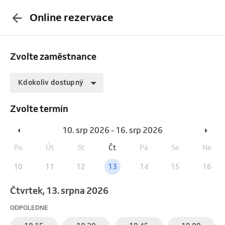
Online rezervace
Zvolte zaměstnance
Kdokoliv dostupný
Zvolte termín
10. srp 2026 - 16. srp 2026
Po
Út
St
Čt
Pá
So
Ne
10
11
12
13
14
15
16
čtvrtek, 13. srpna 2026
ODPOLEDNE