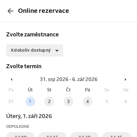
Online rezervace
Zvolte zaměstnance
Kdokoliv dostupný
Zvolte termín
31. srp 2026 - 6. zář 2026
Po
Út
St
Čt
Pá
So
Ne
31
1
2
3
4
5
6
úterý, 1. září 2026
ODPOLEDNE