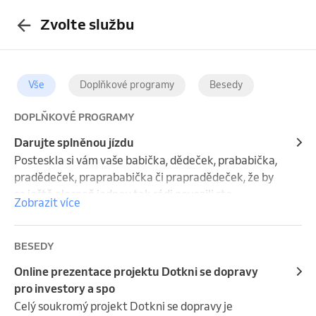
Zvolte službu
Vše
Doplňkové programy
Besedy
DOPLŇKOVÉ PROGRAMY
Darujte splněnou jízdu
Posteskla si vám vaše babička, dědeček, prababička, 
pradědeček, praprababička či prapradědeček, že by 
se ještě alespoň jednou tak rádi povozili sto 
Zobrazit více
dvacítkou či stovkou, kterou měli v mládí jako první 
auto, ale jejich zdravotní stav jim to již nedovoluje, 
nebo si už netroufají řídit? A nebo by si ještě alespoň 
BESEDY
jednou sami rádi pořádně zařádili jako zamlada? 
Online prezentace projektu Dotkni se dopravy
Případně znáte někoho výjimečného, kdo by si 
pro investory a spo
zasloužil povozit se v jednom z historických vozů 
Celý soukromý projekt Dotkni se dopravy je 
mého vozového parku? Žádný problém, darujte 