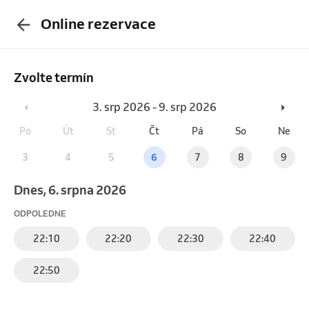
Online rezervace
Zvolte termín
3. srp 2026 - 9. srp 2026
Po
Út
St
Čt
Pá
So
Ne
3
4
5
6
7
8
9
Dnes, 6. srpna 2026
ODPOLEDNE
22:10
22:20
22:30
22:40
22:50