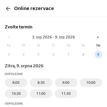
Online rezervace
Zvolte termín
3. srp 2026 - 9. srp 2026
Po
Út
St
Čt
Pá
So
Ne
3
4
5
6
7
8
9
Zítra, 9. srpna 2026
DOPOLEDNE
8:00
8:30
9:00
10:00
10:30
11:00
11:30
ODPOLEDNE