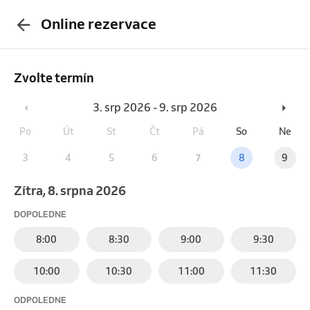
Online rezervace
Zvolte termín
3. srp 2026 - 9. srp 2026
Po
Út
St
Čt
Pá
So
Ne
3
4
5
6
7
8
9
Zítra, 8. srpna 2026
DOPOLEDNE
8:00
8:30
9:00
9:30
10:00
10:30
11:00
11:30
ODPOLEDNE