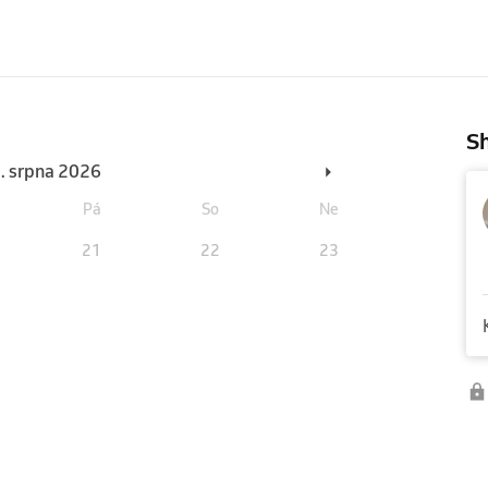
Sh
3. srpna 2026
Pá
So
Ne
21
22
23