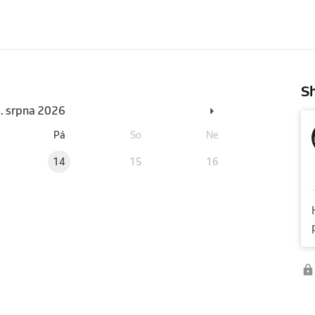
Sh
6. srpna 2026
Pá
So
Ne
14
15
16