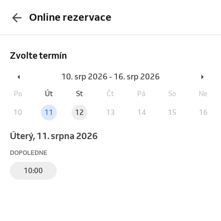
Online rezervace
Zvolte termín
10. srp 2026 - 16. srp 2026
Po
Út
St
Čt
Pá
So
Ne
10
11
12
13
14
15
16
úterý, 11. srpna 2026
DOPOLEDNE
10:00