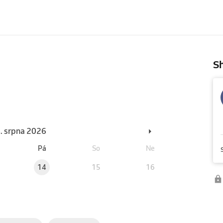
Sh
6. srpna 2026
Pá
So
Ne
14
15
16