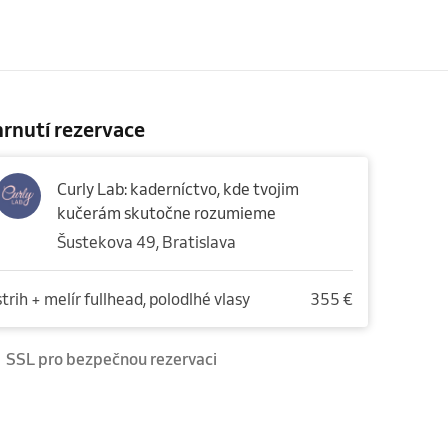
rnutí rezervace
Curly Lab: kaderníctvo, kde tvojim
kučerám skutočne rozumieme
Šustekova 49, Bratislava
strih + melír fullhead, polodlhé vlasy
355 €
SSL pro bezpečnou rezervaci