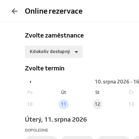
Online rezervace
Zvolte zaměstnance
Kdokoliv dostupný
Zvolte termín
10. srpna 2026 - 1
Po
Út
St
Čt
10
11
12
13
úterý, 11. srpna 2026
DOPOLEDNE