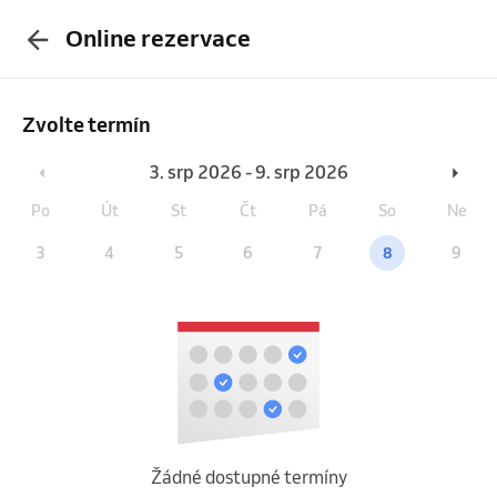
Online rezervace
Zvolte termín
3. srp 2026 - 9. srp 2026
Po
Út
St
Čt
Pá
So
Ne
3
4
5
6
7
8
9
Žádné dostupné termíny