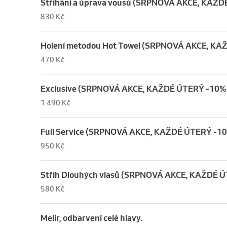
Stříhání a úprava vousů (SRPNOVÁ AKCE, KAŽ
830 Kč
Holení metodou Hot Towel (SRPNOVÁ AKCE, KA
470 Kč
Exclusive (SRPNOVÁ AKCE, KAŽDÉ ÚTERÝ -10%
1 490 Kč
Full Service (SRPNOVÁ AKCE, KAŽDÉ ÚTERÝ -1
950 Kč
Střih Dlouhých vlasů (SRPNOVÁ AKCE, KAŽDÉ 
580 Kč
Melír, odbarvení celé hlavy.