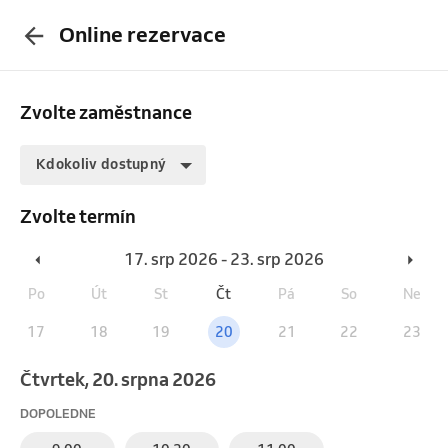
Online rezervace
Zvolte zaměstnance
Kdokoliv dostupný
Zvolte termín
17. srp 2026 - 23. srp 2026
Po
Út
St
Čt
Pá
So
Ne
17
18
19
20
21
22
23
čtvrtek, 20. srpna 2026
DOPOLEDNE