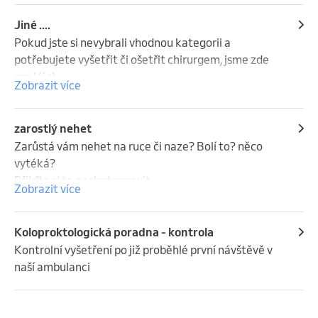
Jiné ....
Pokud jste si nevybrali vhodnou kategorii a 
potřebujete vyšetřit či ošetřit chirurgem, jsme zde 
pro Vás!
Zobrazit více
zarostlý nehet
Zarůstá vám nehet na ruce či naze? Bolí to? něco 
vytéká? 

Přijďte si to nechat opravit......
Zobrazit více
Koloproktologická poradna - kontrola
Kontrolní vyšetření po již proběhlé první návštěvě v 
naší ambulanci