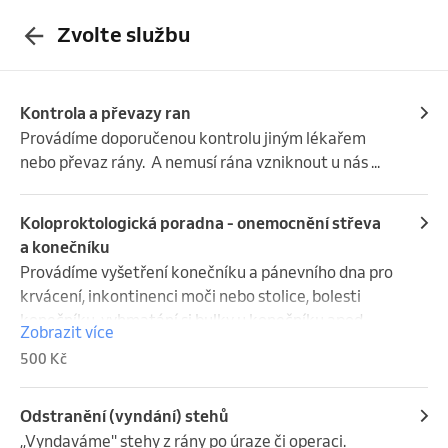
Zvolte službu
Kontrola a převazy ran
Provádíme doporučenou kontrolu jiným lékařem 
nebo převaz rány.  A nemusí rána vzniknout u nás ...
Koloproktologická poradna - onemocnění střeva
a konečníku
Provádíme vyšetření konečníku a pánevního dna pro 
krvácení, inkontinenci moči nebo stolice, bolesti 
konečníku, vyhmatání si bulky u konečníku apod. 
Zobrazit více
Platí se jednorázová pomůcka - anoskop - 500,-Kč.

500 Kč
V rámci koloproktologické poradny se zabýváme 
diagnostickou a léčbou zhoubného i nezhoubného 
onemocnění tlustého střeva a konečníku - 
Odstranění (vyndání) stehů
kolorektální karcinom, rakovina tlustého střeva.
,,Vyndaváme'' stehy z rány po úraze či operaci. 