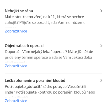
končetin. Nechte se vyšetřit....
Nehojící se rána
Máte ránu (nebo vřed) na kůži, která se nechce 
zahojit? Přijďte se poradit, zda Vám nemůžeme 
pomoci.
Zobrazit více
Objednat se k operaci
Doporučil Vám nějaký lékař operaci? Máte již někde 
přidělený termín operace a zdá se Vám čekací doba 
příliš dlouhá? 

Zobrazit více
Přijďte k nám na konzultaci! S sebou si, prosím, 
vezměte veškerou Vaši zdravotní dokumentaci. 

Zajistíme operaci žlučníku, kýly, křečových žil, 
Léčba zlomenin a poranění kloubů
artroskopii kolene nebo ramene, střeva.
Potřebujete ,,dotočit" sádru poté, co Vás ošetřili 
jinde? Potřebujete kontrolu po poranění kloubů nebo 
svalů a šlach?

Zobrazit více
Přijďte k nám....