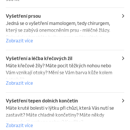
Vyšetření prsou
Jedná se o vyšetření mamologem, tedy chirurgem, 
který se zabývá onemocněním prsu - mléčné žlázy. 
Pokud si vyhmatáte bulku v prsu, máte výtok z 
Zobrazit více
bradavky nebo Vás bolí prsa... je čas navštívit 
mamologa.
Vyšetření a léčba křečových žil
Máte křečové žíly? Máte pocit těžkých nohou nebo 
Vám vznikají otoky? Mění se Vám barva kůže kolem 
kotníků?

Zobrazit více
Nelze vyloučit, že nemáte křečové žíly nebo jiné 
onemocnění žil.
Vyšetření tepen dolních končetin
Máte kruté bolesti v lýtku při chůzi, která Vás nutí se 
zastavit? Máte chladné končetiny? Máte někdy 
promodralé prsty na nohou? Kouříte?

Zobrazit více
Může se jednat o projev ischemické choroby dolních 