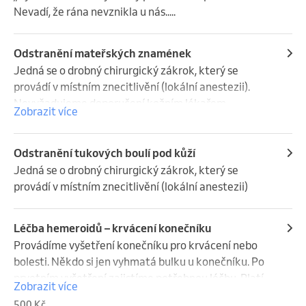
Nevadí, že rána nevznikla u nás.....
Odstranění mateřských znamének
Jedná se o drobný chirurgický zákrok, který se 
provádí v místním znecitlivění (lokální anestezii). 
Nevyžadujeme doporučení kožním lékařem.
Zobrazit více
Odstranění tukových boulí pod kůží
Jedná se o drobný chirurgický zákrok, který se 
provádí v místním znecitlivění (lokální anestezii)
Léčba hemeroidů – krvácení konečníku
Provádíme vyšetření konečníku pro krvácení nebo 
bolesti. Někdo si jen vyhmatá bulku u konečníku. Po 
prvotním vyšetření zajistíme potřebnou léčbu. Platí 
Zobrazit více
se jednorázová pomůcka - anoskop.
500 Kč