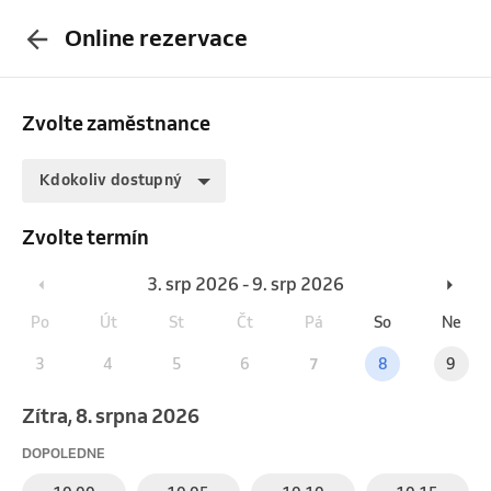
Online rezervace
Zvolte zaměstnance
Kdokoliv dostupný
Zvolte termín
3. srp 2026 - 9. srp 2026
Po
Út
St
Čt
Pá
So
Ne
3
4
5
6
7
8
9
Zítra, 8. srpna 2026
DOPOLEDNE