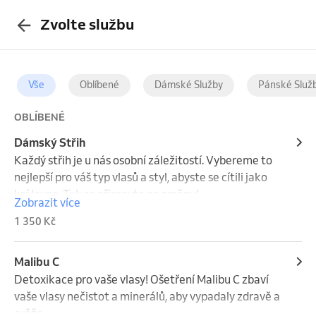
Zvolte službu
Vše
Oblíbené
Dámské Služby
Pánské Služ
OBLÍBENÉ
Dámský Střih
Každý střih je u nás osobní záležitostí. Vybereme to 
nejlepší pro váš typ vlasů a styl, abyste se cítili jako 
královna. Tak se připravte na změnu!
Zobrazit více
1 350 Kč
Malibu C
Detoxikace pro vaše vlasy! Ošetření Malibu C zbaví 
vaše vlasy nečistot a minerálů, aby vypadaly zdravě a 
svěže.