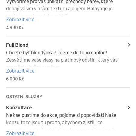
Vytvoříme pro vás unikátní přechody barev, které 
dodají vašim vlasům texturu a objem. Balayage je 
umění, a my jsme jeho mistři.
Zobrazit více
4 990 Kč
Full Blond
Chcete být blondýnka? Jdeme do toho naplno! 
Zesvětlíme vaše vlasy na platinový odstín, který vás 
promění v hvězdu večera.
Zobrazit více
6 000 Kč
OSTATNÍ SLUŽBY
Konzultace
Než se pustíme do akce, pojďme si popovídat! Naše 
konzultace jsou tu pro to, abychom zjistili, co 
opravdu chcete. Společně probereme vaše nápady, 
Zobrazit více