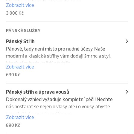
hloubku a intenzitu. Připravte se na 
Zobrazit více
nezapomenutelný vzhled.
3 000 Kč
PÁNSKÉ SLUŽBY
Pánský Střih
Pánové, tady není místo pro nudné účesy. Naše 
moderní a klasické střihy vám dodají šmrnc a styl, 
který vám bude každý závidět.
Zobrazit více
630 Kč
Pánský střih a úprava vousů
Dokonalý vzhled vyžaduje kompletní péči! Nechte 
nás postarat se nejen o vlasy, ale i o vousy, abyste 
vypadali jako pravý gentleman.
Zobrazit více
890 Kč