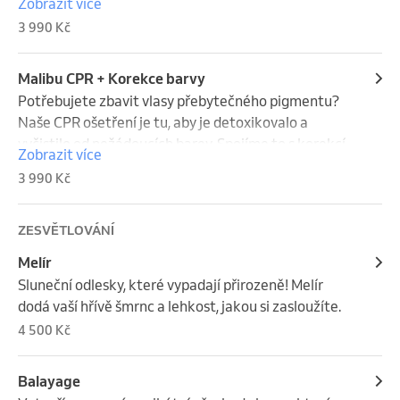
Zobrazit více
3 990 Kč
Malibu CPR + Korekce barvy
Potřebujete zbavit vlasy přebytečného pigmentu? 
Naše CPR ošetření je tu, aby je detoxikovalo a 
vyčistilo od nežádoucích barev. Spojíme to s korekcí, 
Zobrazit více
abyste dosáhli perfektního odstínu. Vaše vlasy se 
3 990 Kč
vrátí do formy a budou zářit zdravím!
ZESVĚTLOVÁNÍ
Melír
Sluneční odlesky, které vypadají přirozeně! Melír 
dodá vaší hřívě šmrnc a lehkost, jakou si zasloužíte.
4 500 Kč
Balayage