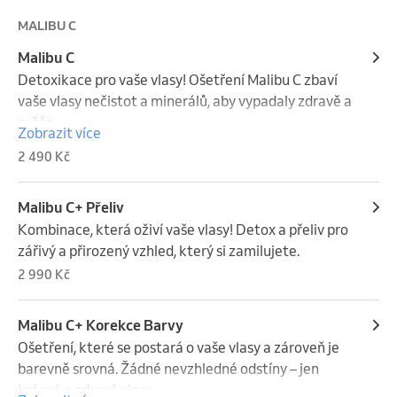
MALIBU C
Malibu C
Detoxikace pro vaše vlasy! Ošetření Malibu C zbaví 
vaše vlasy nečistot a minerálů, aby vypadaly zdravě a 
svěže.
Zobrazit více
2 490 Kč
Malibu C+ Přeliv
Kombinace, která oživí vaše vlasy! Detox a přeliv pro 
zářivý a přirozený vzhled, který si zamilujete.
2 990 Kč
Malibu C+ Korekce Barvy
Ošetření, které se postará o vaše vlasy a zároveň je 
barevně srovná. Žádné nevzhledné odstíny – jen 
krásné a zdravé vlasy.