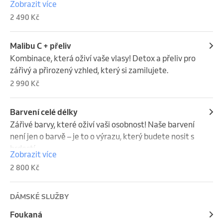
Zobrazit více
2 490 Kč
Malibu C + přeliv
Kombinace, která oživí vaše vlasy! Detox a přeliv pro 
zářivý a přirozený vzhled, který si zamilujete.
2 990 Kč
Barvení celé délky
Zářivé barvy, které oživí vaši osobnost! Naše barvení 
není jen o barvě – je to o výrazu, který budete nosit s 
hrdostí.
Zobrazit více
2 800 Kč
DÁMSKÉ SLUŽBY
Foukaná