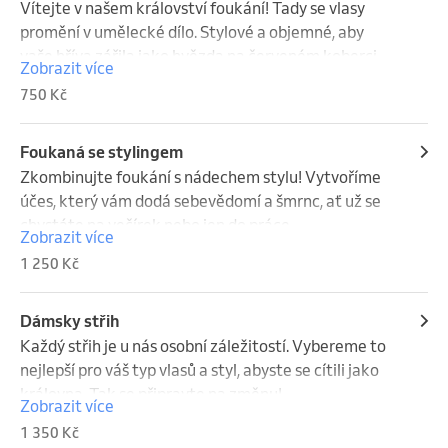
Vítejte v našem království foukání! Tady se vlasy 
promění v umělecké dílo. Stylové a objemné, aby 
vaše hříva zářila jako hvězda na červeném koberci.
Zobrazit více
750 Kč
Foukaná se stylingem
Zkombinujte foukání s nádechem stylu! Vytvoříme 
účes, který vám dodá sebevědomí a šmrnc, ať už se 
chystáte na večírek nebo jen do práce.
Zobrazit více
1 250 Kč
Dámsky střih
Každý střih je u nás osobní záležitostí. Vybereme to 
nejlepší pro váš typ vlasů a styl, abyste se cítili jako 
královna. Tak se připravte na změnu!
Zobrazit více
1 350 Kč