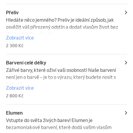
Přeliv
Hledáte něco jemného? Preliv je ideální způsob, jak 
osvěžit váš přirozený odstín a dodat vlasům život bez 
dlouhodobého závazku.
Zobrazit více
2 300 Kč
Barvení celé délky
Zářivé barvy, které oživí vaši osobnost! Naše barvení 
není jen o barvě – je to o výrazu, který budete nosit s 
hrdostí.
Zobrazit více
2 800 Kč
Elumen
Vstupte do světa živých barev! Elumen je 
bezamoniakové barvení, které dodá vašim vlasům 