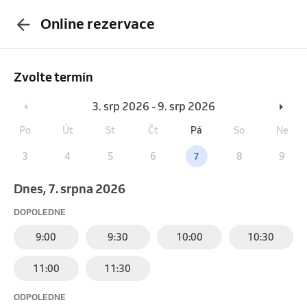
Online rezervace
Zvolte termín
3. srp 2026 - 9. srp 2026
Po
Út
St
Čt
Pá
So
Ne
3
4
5
6
7
8
9
Dnes, 7. srpna 2026
DOPOLEDNE
9:00
9:30
10:00
10:30
11:00
11:30
ODPOLEDNE