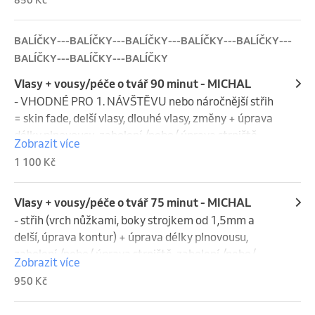
BALÍČKY---BALÍČKY---BALÍČKY---BALÍČKY---BALÍČKY---
BALÍČKY---BALÍČKY---BALÍČKY
Vlasy + vousy/péče o tvář 90 minut - MICHAL
- VHODNÉ PRO 1. NÁVŠTĚVU nebo náročnější střih 
= skin fade, delší vlasy, dlouhé vlasy, změny + úprava 
délky plnovousu, zaholení /nebo/ úprava strniště, 
Zobrazit více
zaholení /nebo/ holení dohladka

1 100 Kč
- vousy lze nahradit za relaxační péči o tvář(peeling, 
hydratační krém, masáž a sérům na vrásky)

- mytí před i po službě
Vlasy + vousy/péče o tvář 75 minut - MICHAL
- střih (vrch nůžkami, boky strojkem od 1,5mm a 
delší, úprava kontur) + úprava délky plnovousu, 
zaholení /nebo/ úprava strniště, zaholení /nebo/ 
Zobrazit více
holení dohladka.

950 Kč
- vousy lze nahradit za relaxační péči o tvář(peeling, 
hydratační krém, masáž a sérům na vrásky)
