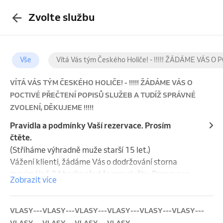
Zvolte službu
Vše
Vítá Vás tým Českého Holiče! - !!!!! ŽÁDÁME VÁS
VÍTÁ VÁS TÝM ČESKÉHO HOLIČE! - !!!!! ŽÁDÁME VÁS O
POCTIVÉ PŘEČTENÍ POPISŮ SLUŽEB A TUDÍŽ SPRÁVNÉ
ZVOLENÍ, DĚKUJEME !!!!!
Pravidla a podmínky Vaší rezervace. Prosím
čtěte.
(Stříháme výhradně muže starší 15 let.)

Vážení klienti, žádáme Vás o dodržování storna 
maximálně 24 hodin před časem služby. Rezervace 
Zobrazit více
lze stornovat on-line v e-mailu s potvrzením 
rezervace nebo telefonicky. Za pozdní zrušení 
rezervace může být žádaná finanční úhrada ve výši 
VLASY---VLASY---VLASY---VLASY---VLASY---VLASY---
50 % zrušené služby.

VLASY---VLASY---VLASY---VLASY