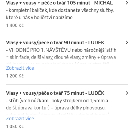
- mytí před i po službě
Vlasy + vousy + péče o tvář 105 minut - MICHAL
- kompletní balíček, kde dostanete všechny služby, 
které u nás v holičství nabízíme
1 400 Kč
Vlasy + vousy/péče o tvář 90 minut - LUDĚK
- VHODNÉ PRO 1. NÁVŠTĚVU nebo náročnější střih 
= skin fade, delší vlasy, dlouhé vlasy, změny + úprava 
délky plnovousu, zaholení /nebo/ úprava strniště, 
Zobrazit více
zaholení /nebo/ holení dohladka

1 200 Kč
- vousy lze nahradit za relaxační péči o tvář(peeling, 
hydratační krém, masáž a sérům na vrásky)

- mytí před i po službě
Vlasy + vousy/péče o tvář 75 minut - LUDĚK
- střih (vrch nůžkami, boky strojkem od 1,5mm a 
delší, úprava kontur) + úprava délky plnovousu, 
zaholení /nebo/ úprava strniště, zaholení /nebo/ 
Zobrazit více
holení dohladka.

1 050 Kč
- vousy lze nahradit za relaxační péči o tvář(peeling, 