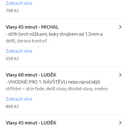
Zobrazit více
700 Kč
Vlasy 45 minut - MICHAL
- střih (vrch nůžkami, boky strojkem od 1,5mm a 
delší, úprava kontur)

- mytí před i po službě
Zobrazit více
550 Kč
Vlasy 60 minut - LUDĚK
- VHODNÉ PRO 1. NÁVŠTĚVU nebo náročnější 
stříhání = skin fade, delší vlasy, dlouhé vlasy, změny

- mytí před i po službě
Zobrazit více
800 Kč
Vlasy 45 minut - LUDĚK