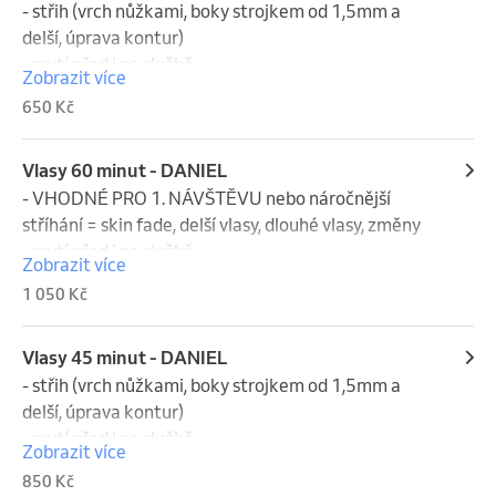
- střih (vrch nůžkami, boky strojkem od 1,5mm a 
delší, úprava kontur)

- mytí před i po službě
Zobrazit více
650 Kč
Vlasy 60 minut - DANIEL
- VHODNÉ PRO 1. NÁVŠTĚVU nebo náročnější 
stříhání = skin fade, delší vlasy, dlouhé vlasy, změny

- mytí před i po službě
Zobrazit více
1 050 Kč
Vlasy 45 minut - DANIEL
- střih (vrch nůžkami, boky strojkem od 1,5mm a 
delší, úprava kontur)

- mytí před i po službě
Zobrazit více
850 Kč