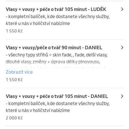
hydratační krém, masáž a sérům na vrásky)

- mytí před i po službě
Vlasy + vousy + péče o tvář 105 minut - LUDĚK
- kompletní balíček, kde dostanete všechny služby, 
které u nás v holičství nabízíme
1 550 Kč
Vlasy + vousy/péče o tvář 90 minut - DANIEL
- všechny typy střihů = skin fade, , fade, delší vlasy, 
dlouhé vlasy, změny + úprava délky plnovousu, 
zaholení /nebo/ úprava strniště, zaholení /nebo/ 
Zobrazit více
holení dohladka

1 550 Kč
- vousy lze nahradit za relaxační péči o tvář(peeling, 
hydratační krém, masáž a sérům na vrásky)

- mytí před i po službě
Vlasy + vousy + péče o tvář 105 minut - DANIEL
- kompletní balíček, kde dostanete všechny služby, 
které u nás v holičství nabízíme
2 000 Kč